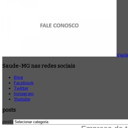
Vigilâ
Saude-MG nas redes sociais
Blog
Facebook
Twitter
Instagram
Youtube
posts
posts