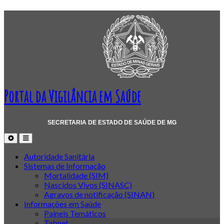
Portal da Vigilância em Saúde
SECRETARIA DE ESTADO DE SAÚDE DE MG
Autoridade Sanitária
Sistemas de Informação
Mortalidade (SIM)
Nascidos Vivos (SINASC)
Agravos de notificação (SINAN)
Informações em Saúde
Paineis Temáticos
Tabnet