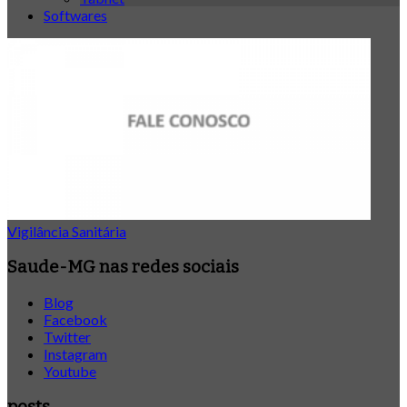
Softwares
Vigilância Sanitária
Saude-MG nas redes sociais
Blog
Facebook
Twitter
Instagram
Youtube
posts