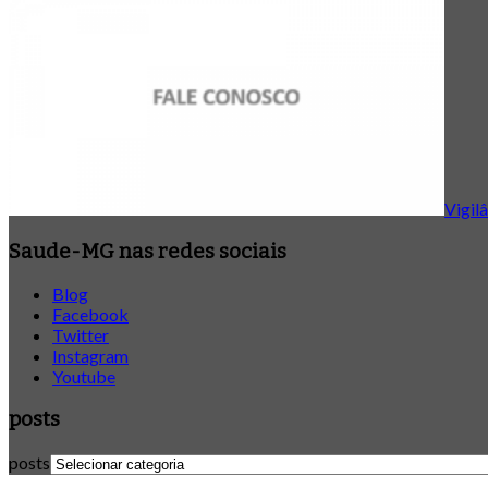
Vigilâ
Saude-MG nas redes sociais
Blog
Facebook
Twitter
Instagram
Youtube
posts
posts