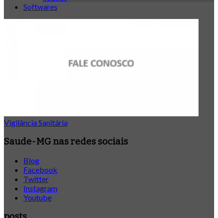
Softwares
Vigilância Sanitária
Saude-MG nas redes sociais
Blog
Facebook
Twitter
Instagram
Youtube
posts